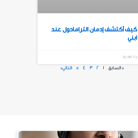
كيف أكتشف إدمان الترامادول عند
ابني
14/09/2025
« السابق
1
2
3
4
5
التالي»