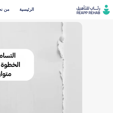
خطي
الرئيسية
من ن
لى
لمحتوى